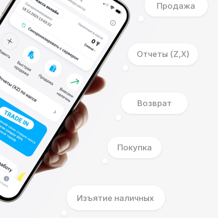
Отправка чеков напрямую на WhatsApp
Возможность подключить
переносной принтер
Работает только на смартфоне
Подключить тариф
Наши клиенты
Нас выбирают
ведущие компании