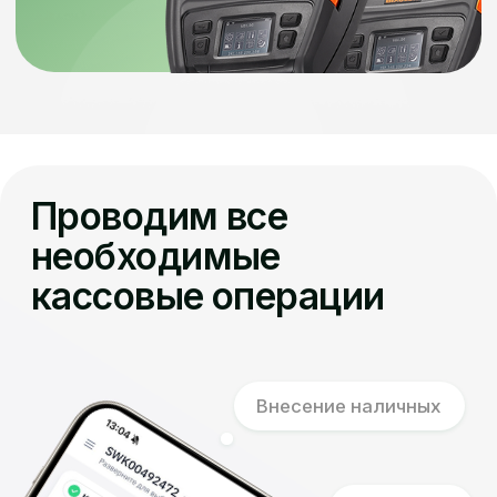
Покупка
Изъятие наличных
Мобильный тариф
Тариф «Мобильный»
Абонентская плата
19 500₸ /
12 месяцев
Удобно для тех, кто работает на выезде