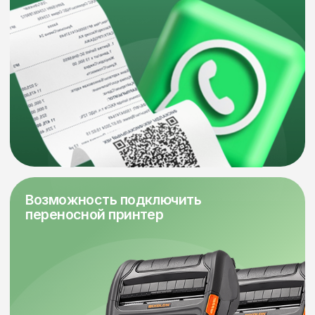
Проводим все
необходимые
кассовые операции
Внесение наличных
Продажа
Отчеты (Z,X)
Возврат