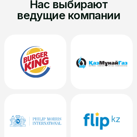
Преимущества
Инструкция регистрации кассы и офд
Контакты
Контакты:
+7 (701) 538-11-50
info@ipmart.kz
Социальные сети:
Публичный договор-оферта
Политика конфиденциальности
Web kassa — мобильная касса, 1С WEBKASSA,
API интеграция (c) 2020-2026. Все права
защищены.