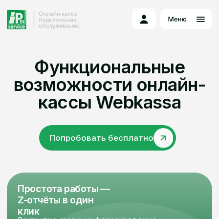
Функциональные
возможности онлайн-
кассы Webkassa
Попробовать бесплатно
Простота работы —
Z-отчёты в один
клик
Закрытие смены и формирование
отчетов без лишних действий.