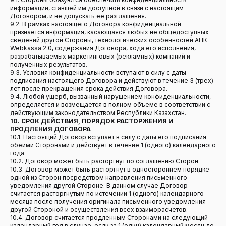
информации, ставшей им доступной в связи с настоящим
Договором, и не допускать ее разглашения.
9.2. В рамках настоящего Договора конфиденциальной
признается информация, касающаяся любых не общедоступных
сведений другой Стороны, технологических особенностей АПК
Webkassa 2.0, содержания Договора, хода его исполнения,
разрабатываемых маркетинговых (рекламных) компаний и
полученных результатов.
9.3. Условия конфиденциальности вступают в силу с даты
подписания настоящего Договора и действуют в течение 3 (трех)
лет после прекращения срока действия Договора.
9.4. Любой ущерб, вызванный нарушением конфиденциальности,
определяется и возмещается в полном объеме в соответствии с
действующим законодательством Республики Казахстан.
10. СРОК ДЕЙСТВИЯ, ПОРЯДОК РАСТОРЖЕНИЯ И
ПРОДЛЕНИЯ ДОГОВОРА
10.1. Настоящий Договор вступает в силу с даты его подписания
обеими Сторонами и действует в течение 1 (одного) календарного
года.
10.2. Договор может быть расторгнут по соглашению Сторон.
10.3. Договор может быть расторгнут в одностороннем порядке
одной из Сторон посредством направления письменного
уведомления другой Стороне. В данном случае Договор
считается расторгнутым по истечении 1 (одного) календарного
месяца после получения оригинала письменного уведомления
другой Стороной и осуществления всех взаиморасчетов.
10.4. Договор считается продленным Сторонами на следующий
календарный год в случае, если за 1 (один) календарный месяц до