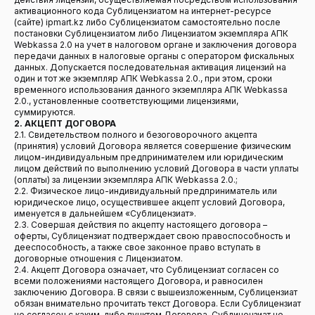
активационного кода Сублицензиатом на интернет-ресурсе
(сайте) ipmart.kz либо Сублицензиатом самостоятельно после
постановки Сублицензиатом либо Лицензиатом экземпляра АПК
Webkassa 2.0 на учет в налоговом органе и заключения договора
передачи данных в налоговые органы с оператором фискальных
данных. Допускается последовательная активация лицензий на
один и тот же экземпляр АПК Webkassa 2.0., при этом, сроки
временного использования данного экземпляра АПК Webkassa
2.0., установленные соответствующими лицензиями,
суммируются.
2. АКЦЕПТ ДОГОВОРА
2.1. Свидетельством полного и безоговорочного акцепта
(принятия) условий Договора является совершение физическим
лицом-индивидуальным предпринимателем или юридическим
лицом действий по выполнению условий Договора в части уплаты
(оплаты) за лицензии экземпляра АПК Webkassa 2.0.;
2.2. Физическое лицо-индивидуальный предприниматель или
юридическое лицо, осуществившее акцепт условий Договора,
именуется в дальнейшем «Сублицензиат».
2.3. Совершая действия по акцепту настоящего договора –
оферты, Сублицензиат подтверждает свою правоспособность и
дееспособность, а также свое законное право вступать в
договорные отношения с Лицензиатом.
2.4. Акцепт Договора означает, что Сублицензиат согласен со
всеми положениями настоящего Договора, и равносилен
заключению Договора. В связи с вышеизложенным, Сублицензиат
обязан внимательно прочитать текст Договора. Если Сублицензиат
не согласен с каким-либо пунктом Договора, Сублицензиат не