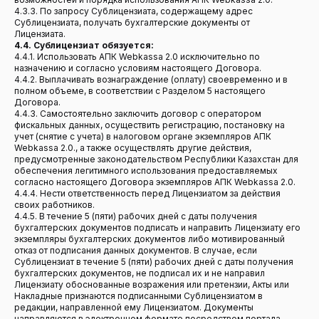
4.3.3. По запросу Сублицензиата, содержащему адрес
Сублицензиата, получать бухгалтерские документы от
Лицензиата.
4.4. Сублицензиат обязуется:
4.4.1. Использовать АПК Webkassa 2.0 исключительно по
назначению и согласно условиям настоящего Договора.
4.4.2. Выплачивать вознаграждение (оплату) своевременно и в
полном объеме, в соответствии с Разделом 5 настоящего
Договора.
4.4.3. Самостоятельно заключить договор с оператором
фискальных данных, осуществить регистрацию, постановку на
учет (снятие с учета) в налоговом органе экземпляров АПК
Webkassa 2.0., а также осуществлять другие действия,
предусмотренные законодательством Республики Казахстан для
обеспечения легитимного использования предоставляемых
согласно настоящего Договора экземпляров АПК Webkassa 2.0.
4.4.4. Нести ответственность перед Лицензиатом за действия
своих работников.
4.4.5. В течение 5 (пяти) рабочих дней с даты получения
бухгалтерских документов подписать и направить Лицензиату его
экземпляры бухгалтерских документов либо мотивированный
отказ от подписания данных документов. В случае, если
Сублицензиат в течение 5 (пяти) рабочих дней с даты получения
бухгалтерских документов, не подписал их и не направил
Лицензиату обоснованные возражения или претензии, Акты или
Накладные признаются подписанными Сублицензиатом в
редакции, направленной ему Лицензиатом. Документы
направляются в электронном формате посредством портала