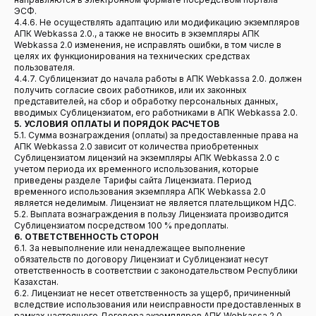
ЭСФ.
4.4.6. Не осуществлять адаптацию или модификацию экземпляров
АПК Webkassa 2.0., а также не вносить в экземпляры АПК
Webkassa 2.0 изменения, не исправлять ошибки, в том числе в
целях их функционирования на технических средствах
пользователя.
4.4.7. Сублицензиат до начала работы в АПК Webkassa 2.0. должен
получить согласие своих работников, или их законных
представителей, на сбор и обработку персональных данных,
вводимых Сублицензиатом, его работниками в АПК Webkassa 2.0.
5. УСЛОВИЯ ОПЛАТЫ И ПОРЯДОК РАСЧЕТОВ
5.1. Сумма вознаграждения (оплаты) за предоставленные права на
АПК Webkassa 2.0 зависит от количества приобретенных
Сублицензиатом лицензий на экземпляры АПК Webkassa 2.0 с
учетом периода их временного использования, которые
приведены разделе Тарифы сайта Лицензиата. Период
временного использования экземпляра АПК Webkassa 2.0
является неделимым. Лицензиат не является плательщиком НДС.
5.2. Выплата вознаграждения в пользу Лицензиата производится
Сублицензиатом посредством 100 % предоплаты.
6. ОТВЕТСТВЕННОСТЬ СТОРОН
6.1. За невыполнение или ненадлежащее выполнение
обязательств по договору Лицензиат и Сублицензиат несут
ответственность в соответствии с законодательством Республики
Казахстан.
6.2. Лицензиат не несет ответственность за ущерб, причиненный
вследствие использования или неисправности предоставленных в
рамках настоящего Договора экземпляров АПК Webkassa 2.0.