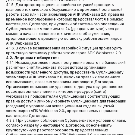
4.1.5. Для предотвращения аварийных ситуаций проводить
плановое техническое обслуживание с временной остановкой
работы всех или части экземпляров АПК Webkassa 2.0, права на
временное использование которых предоставляются в рамках
настоящего Договора, при условии обязательного оповещения
Сублицензиата не менее чем за 24 (двадцать четыре) часа до
момента начала планового технического обслуживания,
предполагающего временную остановку работы экземпляров
АПК Webkassa 2.0.
4.1.6. В случае возникновения аварийной ситуации производить
временную остановку работы экземпляров АПК Webkassa 2.0.
4.2. Лицензиат обязуется:
4.2.1. Незамедлительно после поступления оплаты на банковский
расчетный счет Лицензиата, посредством организации
возможности удаленного доступа, предоставить Сублицензиату
экземпляры АПК Webkassa 2.0, включая права их временного
использования, согласно условиям настоящего Договора.
Организация возможности удаленного доступа осуществляется
посредством назначения на интернет-ресурсе (сайте)
webkassa.kz пользователям Сублицензиата соответствующих
прав на доступ к личному кабинету Сублицензиата для генерации
(создания) и управления активационными кодами лицензий
экземпляров АПК Webkassa 2.0., предоставляемых в рамках
настоящего Договора.
4.2.2. При условии соблюдения Сублицензиатом условий оплаты,
согласно Разделу 5 настоящего Договора, обеспечивать
круглосуточную работоспособность предоставленных
Сублицензиату экземпляров АПК Webkassa 2.0. в период срока