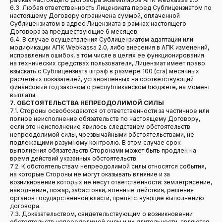
6.3. Любая ответственность Лицензиата перед Сублицензиатом по
настоящему Договору ограничена суммой, оплаченной
Сублицензиатом в адрес Лицензиата в рамках настоящего
Договора за предшествующие 6 месяцев.
6.4. В случае осуществления Сублицензиатом адаптации или
модификации АПК Webkassa 2.0, либо внесения в АПК изменений,
исправления ошибок, в том числе в целях ее функционирования
на технических средствах пользователя, Лицензиат имеет право
взыскать с Сублицензиата штраф в размере 100 (ста) месячных
расчетных показателей, установленных на соответствующий
финансовый год законом о республиканском бюджете, на момент
выплаты.
7. ОБСТОЯТЕЛЬСТВА НЕПРЕОДОЛИМОЙ СИЛЫ
7.1. Стороны освобождаются от ответственности за частичное или
полное неисполнение обязательств по настоящему Договору,
Навигация по сайту:
если это неисполнение явилось следствием обстоятельств
непреодолимой силы, чрезвычайными обстоятельствами, не
Мобильная касса
подлежащими разумному контролю. В этом случае срок
выполнения обязательств Сторонами может быть продлен на
1С Webkassa
время действий указанных обстоятельств.
Интеграции
7.2. К обстоятельствам непреодолимой силы относятся события,
на которые Стороны не могут оказывать влияние и за
Преимущества
возникновение которых не несут ответственности: землетрясение,
Инструкция регистрации кассы и офд
наводнение, пожар, забастовки, военные действия, решения
органов государственной власти, препятствующие выполнению
Контакты
договора.
7.3. Доказательством, свидетельствующим о возникновении
обстоятельств непреодолимой силы и их длительности, являются