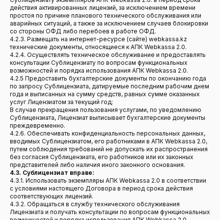
действия активированных лицензий, за исключением времени
простоя по причине планового технического обслуживания или
аварийных ситуаций, а также за исключением случаев блокировки
со стороны ОФД либо перебоев в работе ОФД.
4.2.3. Размещать на интернет-ресурсе (сайте) webkassa.kz
технические документы, относящиеся к АПК Webkassa 2.0.
4.2.4. Осуществлять техническое обслуживание и предоставлять
консультации Сублицензиату по вопросам функциональных
возможностей и порядка использования АПК Webkassa 2.0.
4.2.5 Предоставить бухгалтерские документы по окончанию года
по запросу Сублицензиата, датируемые последним рабочим днем
года и выписанных на сумму средств, равных сумме оказанных
услуг Лицензиатом за текущий год;
В случае прекращения пользования услугами, по уведомлению
Сублицензиата, Лицензиат выписывает бухгалтерские документы
преждевременно.
4.2.6. Обеспечивать конфиденциальность персональных данных,
вводимых Сублицензиатом, его работниками в АПК Webkassa 2.0,
путем соблюдения требований не допускать их распространения
без согласия Сублицензиата, его работников или их законных
представителей либо наличия иного законного основания.
4.3. Сублицензиат вправе:
4.3.1. Использовать экземпляры АПК Webkassa 2.0 в соответствии
с условиями настоящего Договора в период срока действия
соответствующих лицензий.
4.3.2. Обращаться в службу технического обслуживания
Лицензиата и получать консультации по вопросам функциональных
возможностей и порядка использования АПК Webkassa 2.0.