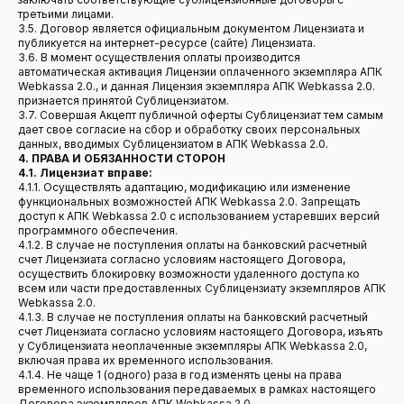
третьими лицами.
3.5. Договор является официальным документом Лицензиата и
публикуется на интернет-ресурсе (сайте) Лицензиата.
3.6. В момент осуществления оплаты производится
автоматическая активация Лицензии оплаченного экземпляра АПК
Webkassa 2.0., и данная Лицензия экземпляра АПК Webkassa 2.0.
признается принятой Сублицензиатом.
3.7. Совершая Акцепт публичной оферты Сублицензиат тем самым
дает свое согласие на сбор и обработку своих персональных
данных, вводимых Сублицензиатом в АПК Webkassa 2.0.
4. ПРАВА И ОБЯЗАННОСТИ СТОРОН
4.1. Лицензиат вправе:
4.1.1. Осуществлять адаптацию, модификацию или изменение
функциональных возможностей АПК Webkassa 2.0. Запрещать
доступ к АПК Webkassa 2.0 с использованием устаревших версий
программного обеспечения.
4.1.2. В случае не поступления оплаты на банковский расчетный
счет Лицензиата согласно условиям настоящего Договора,
осуществить блокировку возможности удаленного доступа ко
всем или части предоставленных Сублицензиату экземпляров АПК
Webkassa 2.0.
4.1.3. В случае не поступления оплаты на банковский расчетный
счет Лицензиата согласно условиям настоящего Договора, изъять
у Сублицензиата неоплаченные экземпляры АПК Webkassa 2.0,
включая права их временного использования.
4.1.4. Не чаще 1 (одного) раза в год изменять цены на права
временного использования передаваемых в рамках настоящего
Договора экземпляров АПК Webkassa 2.0.