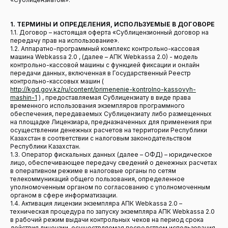
1. ТЕРМИНЫ И ОПРЕДЕЛЕНИЯ, ИСПОЛЬЗУЕМЫЕ В ДОГОВОРЕ
1.1. Договор – настоящая оферта «Сублицензионный договор на
передачу прав на использование».
1.2. Аппаратно-программный комплекс контрольно-кассовая
машина Webkassa 2.0 , (далее – АПК Webkassa 2.0) - модель
контрольно-кассовой машины с функцией фиксации и онлайн
передачи данных, включенная в Государственный Реестр
контрольно-кассовых машин (
http://kgd.gov.kz/ru/content/primenenie-kontrolno-kassovyh-
mashin-1
) , предоставляемая Сублицензиату в виде права
временного использования экземпляров программного
обеспечения, передаваемых Сублицензиату либо размещенных
на площадке Лицензиара, предназначенных для применения при
осуществлении денежных расчетов на территории Республики
Казахстан в соответствии с налоговым законодательством
Республики Казахстан.
1.3. Оператор фискальных данных (далее – ОФД) – юридическое
лицо, обеспечивающее передачу сведений о денежных расчетах
в оперативном режиме в налоговые органы по сетям
телекоммуникаций общего пользования, определенное
уполномоченным органом по согласованию с уполномоченным
органом в сфере информатизации.
1.4. Активация лицензии экземпляра АПК Webkassa 2.0 –
техническая процедура по запуску экземпляра АПК Webkassa 2.0
в рабочий режим выдачи контрольных чеков на период срока
действия лицензии, осуществляемая посредством использования