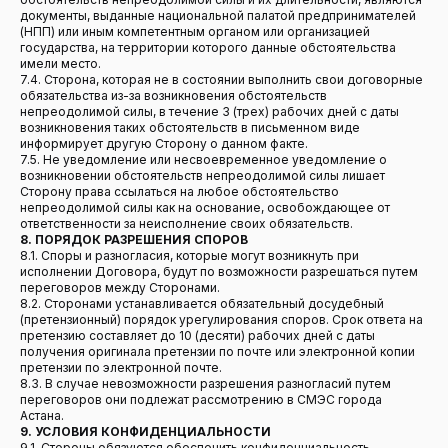
Контакты:
документы, выданные национальной палатой предпринимателей
(НПП) или иным компетентным органом или организацией
+7 (701) 538-11-50
государства, на территории которого данные обстоятельства
имели место.
info@ipmart.kz
7.4. Сторона, которая не в состоянии выполнить свои договорные
обязательства из-за возникновения обстоятельств
непреодолимой силы, в течение 3 (трех) рабочих дней с даты
возникновения таких обстоятельств в письменном виде
Социальные сети:
информирует другую Сторону о данном факте.
7.5. Не уведомление или несвоевременное уведомление о
возникновении обстоятельств непреодолимой силы лишает
Сторону права ссылаться на любое обстоятельство
непреодолимой силы как на основание, освобождающее от
ответственности за неисполнение своих обязательств.
Публичный договор-оферта
8. ПОРЯДОК РАЗРЕШЕНИЯ СПОРОВ
8.1. Споры и разногласия, которые могут возникнуть при
Политика конфиденциальности
исполнении Договора, будут по возможности разрешаться путем
переговоров между Сторонами.
Web kassa — мобильная касса, 1С WEBKASSA,
8.2. Сторонами устанавливается обязательный досудебный
API интеграция (c) 2020-2026. Все права
защищены.
(претензионный) порядок урегулирования споров. Срок ответа на
претензию составляет до 10 (десяти) рабочих дней с даты
получения оригинала претензии по почте или электронной копии
претензии по электронной почте.
8.3. В случае невозможности разрешения разногласий путем
переговоров они подлежат рассмотрению в СМЭС города
Астана.
9. УСЛОВИЯ КОНФИДЕНЦИАЛЬНОСТИ
9.1. Стороны обязуются обеспечить конфиденциальность