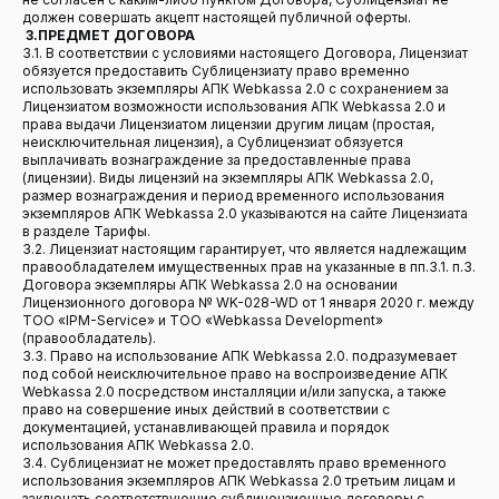
должен совершать акцепт настоящей публичной оферты.
3.ПРЕДМЕТ ДОГОВОРА
3.1. В соответствии с условиями настоящего Договора, Лицензиат
обязуется предоставить Сублицензиату право временно
использовать экземпляры АПК Webkassa 2.0 с сохранением за
Лицензиатом возможности использования АПК Webkassa 2.0 и
права выдачи Лицензиатом лицензии другим лицам (простая,
неисключительная лицензия), а Сублицензиат обязуется
выплачивать вознаграждение за предоставленные права
(лицензии). Виды лицензий на экземпляры АПК Webkassa 2.0,
размер вознаграждения и период временного использования
экземпляров АПК Webkassa 2.0 указываются на сайте Лицензиата
в разделе Тарифы.
3.2. Лицензиат настоящим гарантирует, что является надлежащим
правообладателем имущественных прав на указанные в пп.3.1. п.3.
Договора экземпляры АПК Webkassa 2.0 на основании
Лицензионного договора № WK-028-WD от 1 января 2020 г. между
ТОО «IPM-Service» и ТОО «Webkassa Development»
(правообладатель).
3.3. Право на использование АПК Webkassa 2.0. подразумевает
под собой неисключительное право на воспроизведение АПК
Webkassa 2.0 посредством инсталляции и/или запуска, а также
право на совершение иных действий в соответствии с
документацией, устанавливающей правила и порядок
использования АПК Webkassa 2.0.
3.4. Сублицензиат не может предоставлять право временного
использования экземпляров АПК Webkassa 2.0 третьим лицам и
заключать соответствующие сублицензионные договоры с